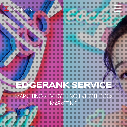
EDGERANK SERVICE
MARKETING is EVERYTHING, EVERYTHING is
MARKETING