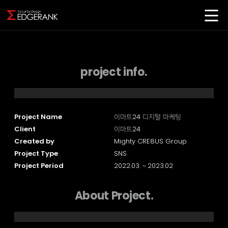
project info.
Project Name
이마트24 디지털 마케팅
Client
이마트24
Created by
Mighty CRE8US Group
Project Type
SNS
Project Period
2022.03. ~ 2023.02
About Project.